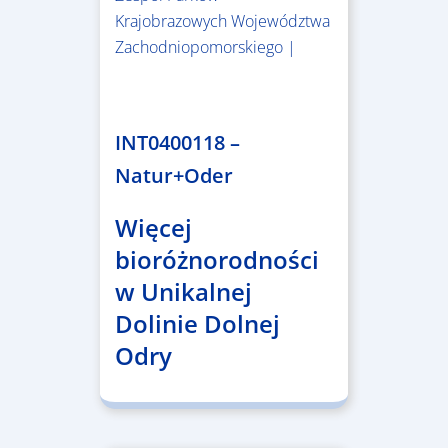
Krajobrazowych Województwa
Zachodniopomorskiego |
3.243.836,00 €
INT0400118 –
Natur+Oder
Więcej
bioróżnorodności
w Unikalnej
Dolinie Dolnej
Odry