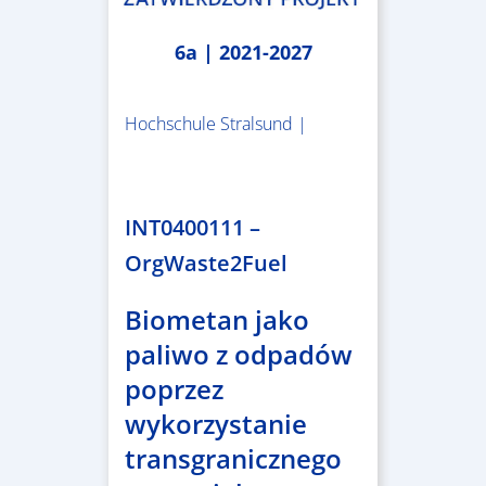
6a | 2021-2027
Hochschule Stralsund |
1.983.340,78 €
INT0400111 –
OrgWaste2Fuel
Biometan jako
paliwo z odpadów
poprzez
wykorzystanie
transgranicznego