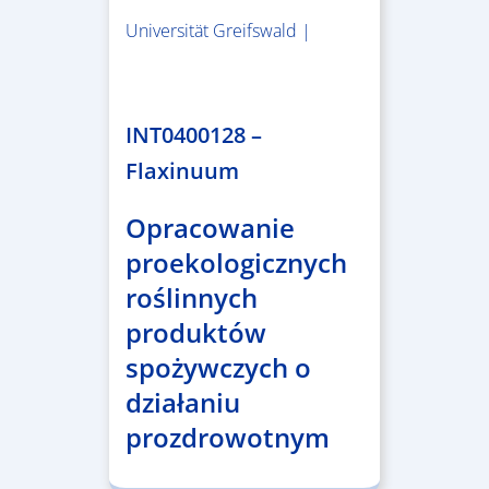
Universität Greifswald |
1.859.839,53 €
INT0400128 –
Flaxinuum
Opracowanie
proekologicznych
roślinnych
produktów
spożywczych o
działaniu
prozdrowotnym