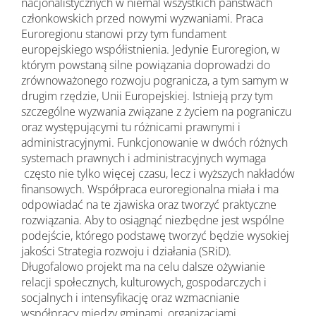
nacjonalistycznych w niemal wszystkich państwach
członkowskich przed nowymi wyzwaniami. Praca
Euroregionu stanowi przy tym fundament
europejskiego współistnienia. Jedynie Euroregion, w
którym powstaną silne powiązania doprowadzi do
zrównoważonego rozwoju pogranicza, a tym samym w
drugim rzędzie, Unii Europejskiej. Istnieją przy tym
szczególne wyzwania związane z życiem na pograniczu
oraz występującymi tu różnicami prawnymi i
administracyjnymi. Funkcjonowanie w dwóch różnych
systemach prawnych i administracyjnych wymaga
często nie tylko więcej czasu, lecz i wyższych nakładów
finansowych. Współpraca euroregionalna miała i ma
odpowiadać na te zjawiska oraz tworzyć praktyczne
rozwiązania. Aby to osiągnąć niezbędne jest wspólne
podejście, którego podstawę tworzyć będzie wysokiej
jakości Strategia rozwoju i działania (SRiD).
Długofalowo projekt ma na celu dalsze ożywianie
relacji społecznych, kulturowych, gospodarczych i
socjalnych i intensyfikację oraz wzmacnianie
współpracy między gminami, organizacjami