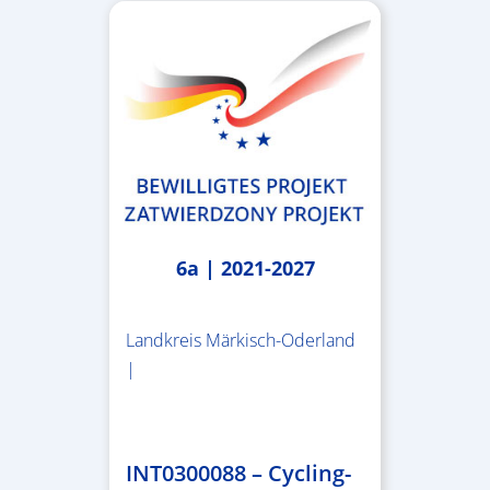
6a | 2021-2027
Landkreis Märkisch-Oderland
|
2.638.146,76 €
INT0300088 – Cycling-