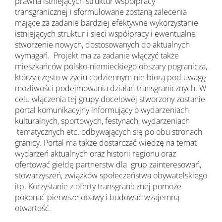
prawna istniejących struktur współpracy
transgranicznej i sformułowane zostaną zalecenia
mające za zadanie bardziej efektywne wykorzystanie
istniejących struktur i sieci współpracy i ewentualne
stworzenie nowych, dostosowanych do aktualnych
wymagań. Projekt ma za zadanie włączyć także
mieszkańców polsko-niemieckiego obszary pogranicza,
którzy często w życiu codziennym nie biorą pod uwagę
możliwości podejmowania działań transgranicznych. W
celu włączenia tej grupy docelowej stworzony zostanie
portal komunikacyjny informujący o wydarzeniach
kulturalnych, sportowych, festynach, wydarzeniach
tematycznych etc. odbywających się po obu stronach
granicy. Portal ma także dostarczać wiedzę na temat
wydarzeń aktualnych oraz historii regionu oraz
ofertować giełdę partnerstw dla grup zainteresowań,
stowarzyszeń, związków społeczeństwa obywatelskiego
itp. Korzystanie z oferty transgranicznej pomoże
pokonać pierwsze obawy i budować wzajemną
otwartość.